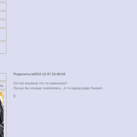
Поделиться
2012-12-07 23:46:04
Оп-па! неужели что то новенькое?
te.
Лучше бы почаще появлялись...А то народ редко бывает...
0