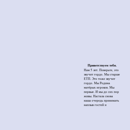
Приветствуем тебя.
Нам 5 лет. Поверьте, это
звучит гордо. Мы старше
ЕТП. Это тоже звучит
гордо. Мы Родина
матёрых игроков. Мы
первые. И мы до сих пор
живы. Настала снова
наша очередь принимать
наплыв гостей и
пользователей, мы так
надолго отошли от дел, а
вернуться было очень
тяжело. Чего только ни
происходило тут! Но всё