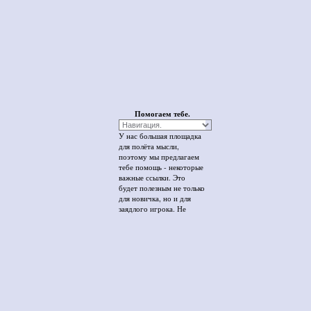
это в прошлом, потому
что у нас эпоха
Возрождения. А у Вас?
Помогаем тебе.
У нас большая площадка
для полёта мысли,
поэтому мы предлагаем
тебе помощь - некоторые
важные ссылки. Это
будет полезным не только
для новичка, но и для
заядлого игрока. Не
пропусти ни один пункт!