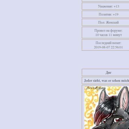
Уважение:
+13
Позитив:
+19
Пол:
Женский
Провел на форуме:
10 часов 11 минут
Последний визит:
2019-08-07 22:56:01
Диг
Jeder sieht, was er sehen möch