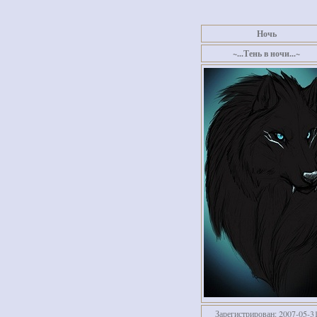
Ночь
~...Тень в ночи...~
Зарегистрирован
: 2007-05-3