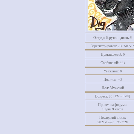
Откуда:
берутся идиоты?!
Зарегистрирован
: 2007-07-1
Приглашений:
0
Сообщений:
323
Уважение:
0
Позитив:
+3
Пол:
Мужской
Возраст:
35
[1991-01-05]
Провел на форуме:
1 день 9 часов
Последний визит:
2021-12-28 19:23:28