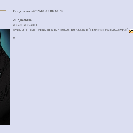
Поделиться
2013-01-16 00:51:45
Анджелина
да уже давали )
оживлять темы, отписываться везде, так сказать "старички возвращаются"
0
1