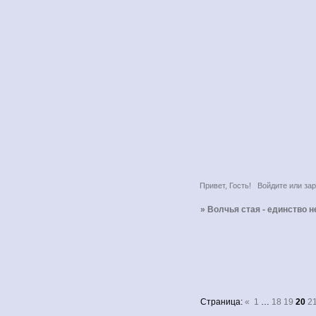
Привет, Гость!
Войдите
или
зар
»
Волчья стая - единство 
Страница:
«
1
…
18
19
20
2