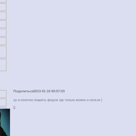
Поделиться
2013-01-16 00:57:03
ну и конечно пиарить форум где только можно и нельзя )
0