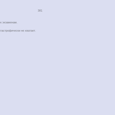
381
 к экзаменам.
атастрофически не хватает.