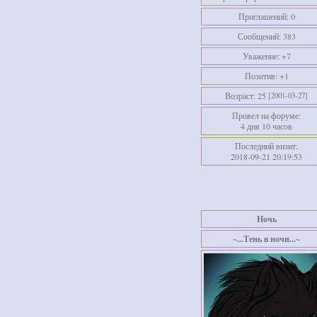
Приглашений:
0
Сообщений:
383
Уважение:
+7
Позитив:
+1
Возраст:
25
[2001-03-27]
Провел на форуме:
4 дня 10 часов
Последний визит:
2018-09-21 20:19:53
Ночь
~...Тень в ночи...~